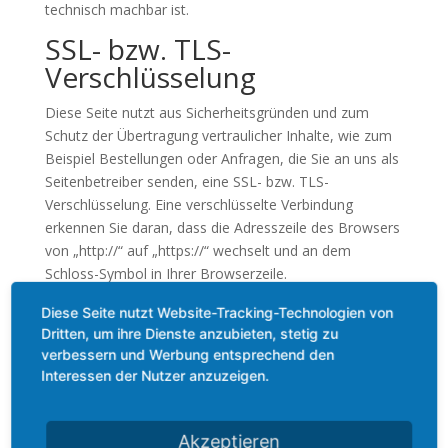
technisch machbar ist.
SSL- bzw. TLS-
Verschlüsselung
Diese Seite nutzt aus Sicherheitsgründen und zum
Schutz der Übertragung vertraulicher Inhalte, wie zum
Beispiel Bestellungen oder Anfragen, die Sie an uns als
Seitenbetreiber senden, eine SSL- bzw. TLS-
Verschlüsselung. Eine verschlüsselte Verbindung
erkennen Sie daran, dass die Adresszeile des Browsers
von „http://“ auf „https://“ wechselt und an dem
Schloss-Symbol in Ihrer Browserzeile.
Wenn die SSL- bzw. TLS-Verschlüsselung aktiviert ist,
Diese Seite nutzt Website-Tracking-Technologien von
können die Daten, die Sie an uns übermitteln, nicht von
Dritten, um ihre Dienste anzubieten, stetig zu
verbessern und Werbung entsprechend den
Dritten mitgelesen werden.
Interessen der Nutzer anzuzeigen.
Auskunft, Löschung und
Berichtigung
Akzeptieren