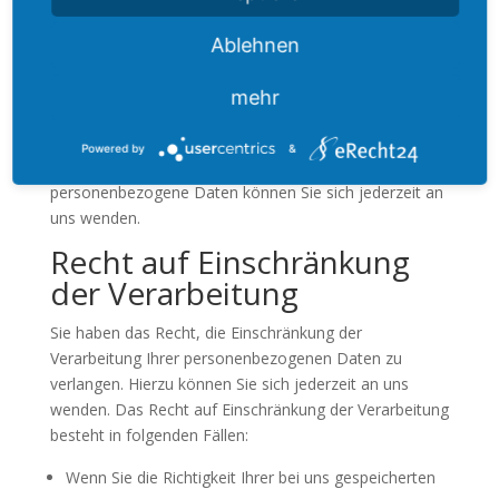
Sie haben im Rahmen der geltenden gesetzlichen
Bestimmungen jederzeit das Recht auf unentgeltliche
Ablehnen
Auskunft über Ihre gespeicherten personenbezogenen
Daten, deren Herkunft und Empfänger und den Zweck
mehr
der Datenverarbeitung und ggf. ein Recht auf
Berichtigung oder Löschung dieser Daten. Hierzu
Powered by
&
sowie zu weiteren Fragen zum Thema
personenbezogene Daten können Sie sich jederzeit an
uns wenden.
Recht auf Einschränkung
der Verarbeitung
Sie haben das Recht, die Einschränkung der
Verarbeitung Ihrer personenbezogenen Daten zu
verlangen. Hierzu können Sie sich jederzeit an uns
wenden. Das Recht auf Einschränkung der Verarbeitung
besteht in folgenden Fällen:
Wenn Sie die Richtigkeit Ihrer bei uns gespeicherten