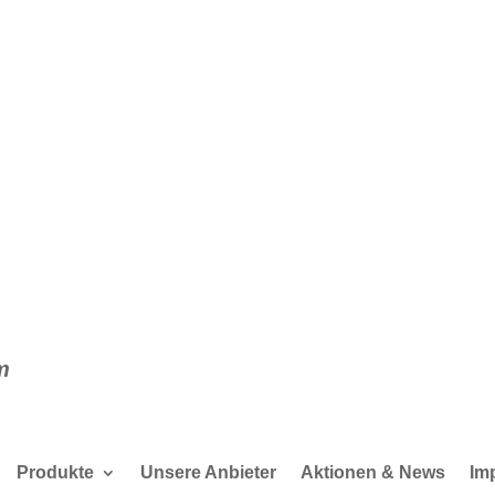
s
en
sonal
m
Produkte
Unsere Anbieter
Aktionen & News
Im