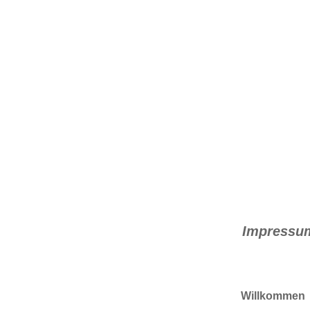
Bohner’
Hoflad
Reginol & Sai
Impressu
Willkommen