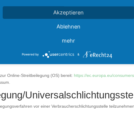
Akzeptieren
Ablehnen
mehr
 a Umsatzsteuergesetz:
Powered by
&
zur Online-Streitbeilegung (OS) bereit:
https://ec.europa.eu/consumers
essum.
legung/Universal­schlichtungs­ste
beilegungsverfahren vor einer Verbraucherschlichtungsstelle teilzunehme