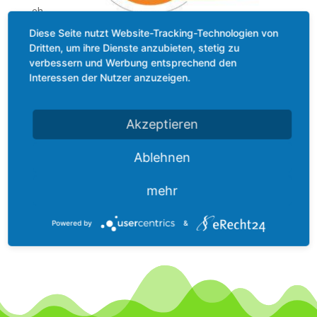
eh
er
© Bäckerei Neher Logo
Diese Seite nutzt Website-Tracking-Technologien von
ha
Dritten, um ihre Dienste anzubieten, stetig zu
t
verbessern und Werbung entsprechend den
lange Tradition im Bäckerhandwerk.
Interessen der Nutzer anzuzeigen.
Die Backstube direkt hier im Ort, wird bereits in der
dritten Generation betrieben
Akzeptieren
mit Backwaren in bester Qualität ist die Bäckerei über
die Ortsgrenzen bekannt.
Ablehnen
Angeschlossen ist ein kleines Lebensmittelgeschäft,
sowie ein Cafe an der Hauptstraße in Rulfingen.
mehr
Powered by
&