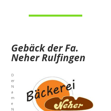
Gebäck der Fa.
Neher Rulfingen
D
er
N
a
m
e
N